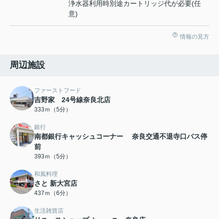
浄水器利用時別途カートリッジ代が必要(任
意)
情報の見方
周辺施設
ファーストフード
吉野家 24号線奈良北店
333ｍ（5分）
銀行
南都銀行キャッシュコーナー 奈良交通不退寺口バス停
前
393ｍ（5分）
和風料理
さと 新大宮店
437ｍ（6分）
生活雑貨店