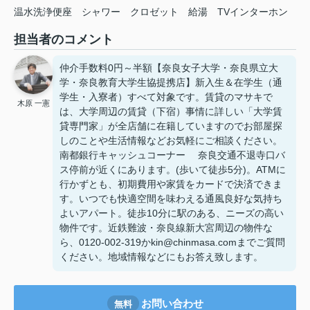
温水洗浄便座
シャワー
クロゼット
給湯
TVインターホン
担当者のコメント
仲介手数料0円～半額【奈良女子大学・奈良県立大
学・奈良教育大学生協提携店】新入生＆在学生（通
学生・入寮者）すべて対象です。賃貸のマサキで
木原 一憲
は、大学周辺の賃貸（下宿）事情に詳しい「大学賃
貸専門家」が全店舗に在籍していますのでお部屋探
しのことや生活情報などお気軽にご相談ください。
南都銀行キャッシュコーナー 奈良交通不退寺口バ
ス停前が近くにあります。(歩いて徒歩5分)。ATMに
行かずとも、初期費用や家賃をカードで決済できま
す。いつでも快適空間を味わえる通風良好な気持ち
よいアパート。徒歩10分に駅のある、ニーズの高い
物件です。近鉄難波・奈良線新大宮周辺の物件な
ら、0120-002-319かkin@chinmasa.comまでご質問
ください。地域情報などにもお答え致します。
お問い合わせ
無料