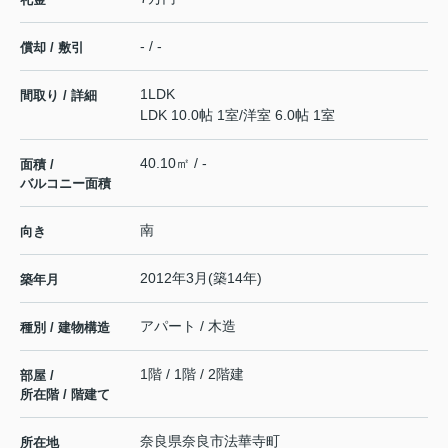
- / -
償却 / 敷引
1LDK
間取り / 詳細
LDK 10.0帖 1室
/
洋室 6.0帖 1室
40.10㎡ / -
面積 /
バルコニー面積
南
向き
2012年3月(築14年)
築年月
アパート / 木造
種別 / 建物構造
1階 / 1階 / 2階建
部屋 /
所在階 / 階建て
奈良県
奈良市
法華寺町
所在地