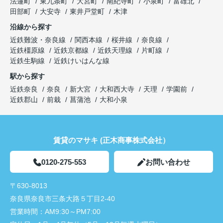
法蓮町
東九条町
大宮町
南紀寺町
小泉町
富雄北
田部町
大安寺
東井戸堂町
木津
沿線から探す
近鉄難波・奈良線
関西本線
桜井線
奈良線
近鉄橿原線
近鉄京都線
近鉄天理線
片町線
近鉄生駒線
近鉄けいはんな線
駅から探す
近鉄奈良
奈良
新大宮
大和西大寺
天理
学園前
近鉄郡山
前栽
菖蒲池
大和小泉
賃貸のマサキ (正木商事株式会社）
0120-275-553
お問い合わせ
〒630-8013
奈良県奈良市三条大路５丁目2-40
営業時間：
AM9:30～PM7:00