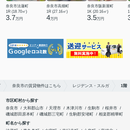
奈良市法蓮町
奈良市高畑町
奈良市阪新屋町
1R (18.70㎡)
1R (27.16㎡)
1K (20.16㎡)
1
3.7
4
3.5
万円
万円
万円
ビ
奈良市の賃貸物件はこちら
レジデンス・スルガ
1階
市区町村から探す
奈良市
大和郡山市
天理市
木津川市
生駒市
桜井市
磯城郡田原本町
磯城郡三宅町
生駒郡安堵町
相楽郡精華町
町名から探す