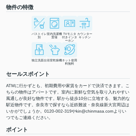
物件の特徴
バストイレ
室内洗濯機
TVモニタ
カウンター
別
置場
付きインタ
キッチン
ーホン
独立洗面台
浴室乾燥機
ネット使用
料無料
セールスポイント
ATMに行かずとも、初期費用や家賃をカードで決済できます。こ
ちらの物件はアパートです。室内に新鮮な空気を取り入れやすい
風通しが良好な物件です。駅から徒歩10分に立地する、魅力的な
駅近物件です。奈良市で探すなら近鉄難波・奈良線新大宮周辺は
いかがでしょうか。0120-002-319やkin@chinmasa.comよりい
つでもご連絡ください。
ポイント