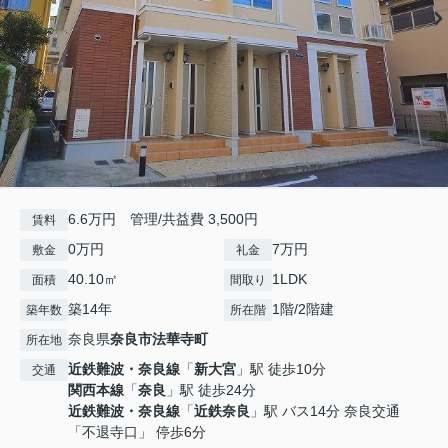
6.6万円 管理/共益費 3,500円
賃料
0万円
7万円
敷金
礼金
40.10㎡
1LDK
面積
間取り
築14年
1階/2階建
築年数
所在階
奈良県
奈良市
法華寺町
所在地
近鉄難波・奈良線
「
新大宮
」駅 徒歩10分
交通
関西本線
「
奈良
」駅 徒歩24分
近鉄難波・奈良線
「
近鉄奈良
」駅 バス14分 奈良交通
「不退寺口」 停歩6分