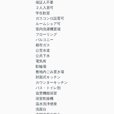
保証人不要
２人入居可
学生歓迎
ガスコンロ設置可
ルームシェア可
室内洗濯機置場
フローリング
バルコニー
都市ガス
公営水道
公共下水
電気有
駐輪場
敷地内ごみ置き場
対面式キッチン
カウンターキッチン
バス・トイレ別
追焚機能浴室
浴室乾燥機
温水洗浄便座
洗面台