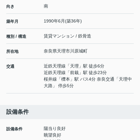
南
向き
1990年6月(築36年)
築年月
賃貸マンション / 鉄骨造
種別 / 構造
奈良県
天理市
川原城町
所在地
近鉄天理線
「
天理
」駅 徒歩6分
交通
近鉄天理線
「
前栽
」駅 徒歩23分
桜井線
「
櫟本
」駅 バス4分 奈良交通「天理中
大路」 停歩5分
設備条件
陽当り良好
設備条件
眺望良好