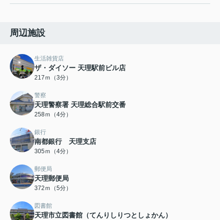
周辺施設
生活雑貨店
ザ・ダイソー 天理駅前ビル店
217ｍ（3分）
警察
天理警察署 天理総合駅前交番
258ｍ（4分）
銀行
南都銀行 天理支店
305ｍ（4分）
郵便局
天理郵便局
372ｍ（5分）
図書館
天理市立図書館（てんりしりつとしょかん）