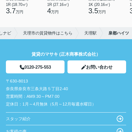
1R (18.70㎡)
1R (27.16㎡)
1K (20.16㎡)
1
3.7
4
3.5
万円
万円
万円
しナビ
天理市の賃貸物件はこちら
天理駅
泉都ハイツ
賃貸のマサキ (正木商事株式会社）
0120-275-553
お問い合わせ
〒630-8013
奈良県奈良市三条大路５丁目2-40
営業時間：
AM9:30～PM7:00
定休日：
1月～4月無休（5月～12月毎週水曜日）
スタッフ紹介
お客様の声