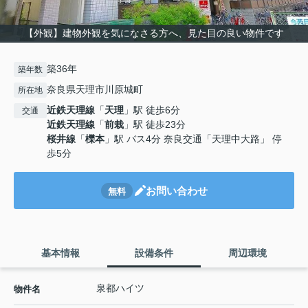
【外観】建物外観を気になさる方へ、見た目の良い物件です
築36年
築年数
奈良県天理市川原城町
所在地
近鉄天理線
「
天理
」駅 徒歩6分
交通
近鉄天理線
「
前栽
」駅 徒歩23分
桜井線
「
櫟本
」駅 バス4分 奈良交通「天理中大路」 停
歩5分
お問い合わせ
無料
基本情報
設備条件
周辺環境
泉都ハイツ
物件名