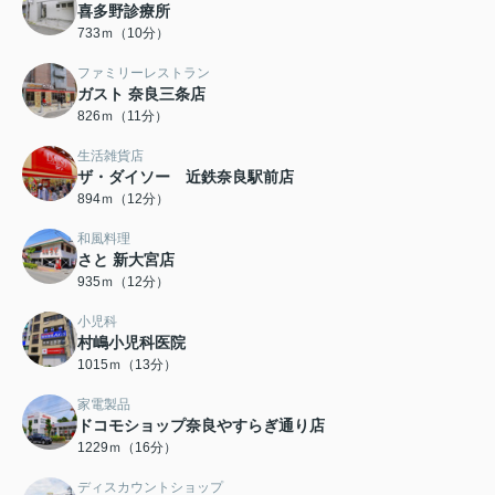
喜多野診療所
733ｍ（10分）
ファミリーレストラン
ガスト 奈良三条店
826ｍ（11分）
生活雑貨店
ザ・ダイソー 近鉄奈良駅前店
894ｍ（12分）
和風料理
さと 新大宮店
935ｍ（12分）
小児科
村嶋小児科医院
1015ｍ（13分）
家電製品
ドコモショップ奈良やすらぎ通り店
1229ｍ（16分）
ディスカウントショップ