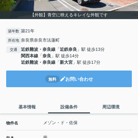
【外観】青空に映えるキレイな外観です
築21年
築年数
奈良県奈良市法蓮町
所在地
近鉄難波・奈良線
「
近鉄奈良
」駅 徒歩13分
交通
関西本線
「
奈良
」駅 徒歩14分
近鉄難波・奈良線
「
新大宮
」駅 徒歩17分
お問い合わせ
無料
基本情報
設備条件
周辺環境
メゾン・ド・佐保
物件名
南
向き