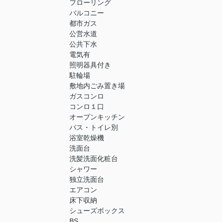
フローリング
バルコニー
都市ガス
公営水道
公共下水
電気有
照明器具付き
駐輪場
敷地内ごみ置き場
ガスコンロ
コンロ１口
オープンキッチン
バス・トイレ別
浴室乾燥機
洗面台
洗髪洗面化粧台
シャワー
独立洗面台
エアコン
床下収納
シューズボックス
BS