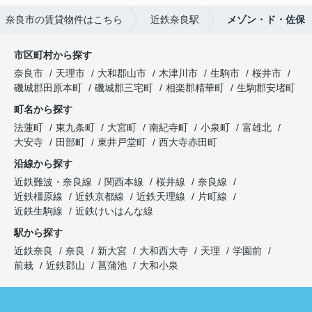
奈良市の賃貸物件はこちら
近鉄奈良駅
メゾン・ド・佐保
市区町村から探す
奈良市
天理市
大和郡山市
木津川市
生駒市
桜井市
磯城郡田原本町
磯城郡三宅町
相楽郡精華町
生駒郡安堵町
町名から探す
法蓮町
東九条町
大宮町
南紀寺町
小泉町
富雄北
大安寺
田部町
東井戸堂町
西大寺赤田町
沿線から探す
近鉄難波・奈良線
関西本線
桜井線
奈良線
近鉄橿原線
近鉄京都線
近鉄天理線
片町線
近鉄生駒線
近鉄けいはんな線
駅から探す
近鉄奈良
奈良
新大宮
大和西大寺
天理
学園前
前栽
近鉄郡山
菖蒲池
大和小泉