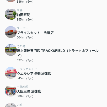
336ｍ（5分）
内科
前田医院
355ｍ（5分）
スーパー
プライスカット 法蓮店
504ｍ（7分）
その他
陸上競技専門店 TRACK&FIELD（トラック＆フィール
ド）
527ｍ（7分）
ドラッグストア
ウエルシア 奈良法蓮店
545ｍ（7分）
中華料理
大阪王将 法蓮店
680ｍ（9分）
内科