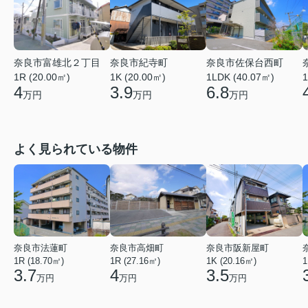
奈良市富雄北２丁目
奈良市佐保台西町
奈良市紀寺町
1R (20.00㎡)
1LDK (40.07㎡)
1
1K (20.00㎡)
4
6.8
3.9
万円
万円
万円
よく見られている物件
奈良市法蓮町
奈良市高畑町
奈良市阪新屋町
1R (18.70㎡)
1R (27.16㎡)
1K (20.16㎡)
1
3.7
4
3.5
万円
万円
万円