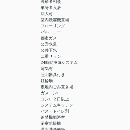
高齢者相談
単身者入居
法人可
室内洗濯機置場
フローリング
バルコニー
都市ガス
公営水道
公共下水
二重サッシ
24時間換気システム
電気有
照明器具付き
駐輪場
敷地内ごみ置き場
ガスコンロ
コンロ２口以上
システムキッチン
バス・トイレ別
追焚機能浴室
浴室乾燥機
温水洗浄便座