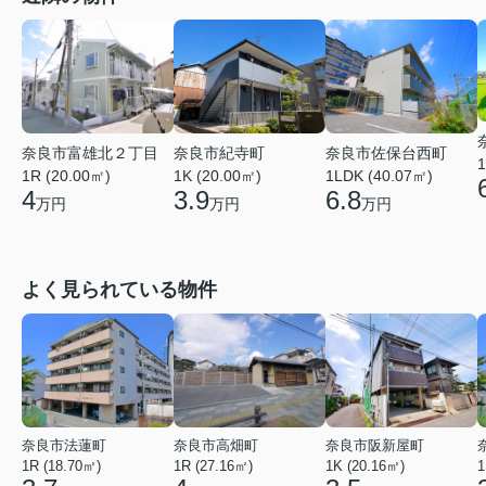
奈良市富雄北２丁目
奈良市佐保台西町
奈良市紀寺町
1
1R (20.00㎡)
1LDK (40.07㎡)
1K (20.00㎡)
4
6.8
3.9
万円
万円
万円
よく見られている物件
奈良市法蓮町
奈良市高畑町
奈良市阪新屋町
1R (18.70㎡)
1R (27.16㎡)
1K (20.16㎡)
1