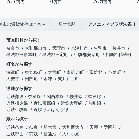
3.7
4
3.5
万円
万円
万円
良市の賃貸物件はこちら
新大宮駅
アメニティプラザ朱雀Ⅱ
市区町村から探す
奈良市
大和郡山市
天理市
木津川市
生駒市
桜井市
磯城郡田原本町
磯城郡三宅町
生駒郡安堵町
相楽郡精華町
町名から探す
法蓮町
東九条町
大宮町
南紀寺町
富雄北
小泉町
大安寺
田部町
木津
東井戸堂町
沿線から探す
近鉄難波・奈良線
関西本線
桜井線
奈良線
近鉄橿原線
近鉄京都線
近鉄天理線
片町線
近鉄生駒線
近鉄けいはんな線
駅から探す
近鉄奈良
奈良
新大宮
大和西大寺
天理
学園前
近鉄郡山
前栽
菖蒲池
大和小泉