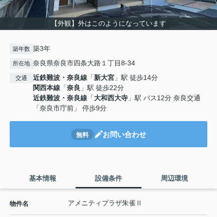
【外観】外はこのようになっています
築3年
築年数
奈良県奈良市四条大路１丁目8-34
所在地
近鉄難波・奈良線
「
新大宮
」駅 徒歩14分
交通
関西本線
「
奈良
」駅 徒歩22分
近鉄難波・奈良線
「
大和西大寺
」駅 バス12分 奈良交通
「奈良市庁前」 停歩9分
お問い合わせ
無料
基本情報
設備条件
周辺環境
アメニティプラザ朱雀Ⅱ
物件名