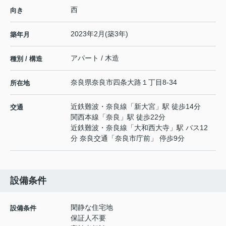
西
向き
2023年2月(築3年)
築年月
アパート / 木造
種別 / 構造
奈良県
奈良市
四条大路
１丁目8-34
所在地
近鉄難波・奈良線
「
新大宮
」駅 徒歩14分
交通
関西本線
「
奈良
」駅 徒歩22分
近鉄難波・奈良線
「
大和西大寺
」駅 バス12
分 奈良交通「奈良市庁前」 停歩9分
設備条件
閑静な住宅地
設備条件
保証人不要