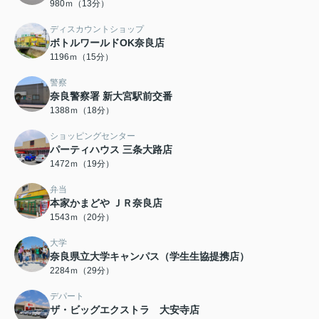
980ｍ（13分）
ディスカウントショップ
ボトルワールドOK奈良店
1196ｍ（15分）
警察
奈良警察署 新大宮駅前交番
1388ｍ（18分）
ショッピングセンター
パーティハウス 三条大路店
1472ｍ（19分）
弁当
本家かまどや ＪＲ奈良店
1543ｍ（20分）
大学
奈良県立大学キャンパス（学生生協提携店）
2284ｍ（29分）
デパート
ザ・ビッグエクストラ 大安寺店