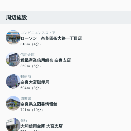
周辺施設
コンビニエンスストア
ローソン 奈良四条大路一丁目店
318ｍ（4分）
信用金庫
近畿産業信用組合 奈良支店
359ｍ（5分）
郵便局
奈良大宮郵便局
594ｍ（8分）
図書館
奈良県立図書情報館
721ｍ（10分）
銀行
大和信用金庫 大宮支店