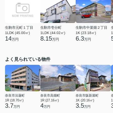
生駒市元町１丁目
生駒市壱分町
生駒市中菜畑２丁目
1LDK (45.00㎡)
1LDK (44.02㎡)
1K (23.18㎡)
1
14
8.15
6.3
万円
万円
万円
よく見られている物件
奈良市法蓮町
奈良市高畑町
奈良市阪新屋町
1R (18.70㎡)
1R (27.16㎡)
1K (20.16㎡)
1
3.7
4
3.5
万円
万円
万円