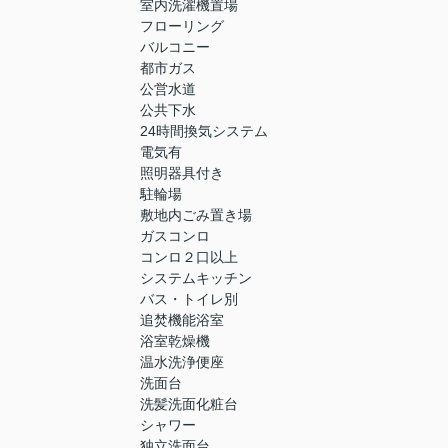
室内洗濯機置場
フローリング
バルコニー
都市ガス
公営水道
公共下水
24時間換気システム
電気有
照明器具付き
駐輪場
敷地内ごみ置き場
ガスコンロ
コンロ２口以上
システムキッチン
バス・トイレ別
追焚機能浴室
浴室乾燥機
温水洗浄便座
洗面台
洗髪洗面化粧台
シャワー
独立洗面台