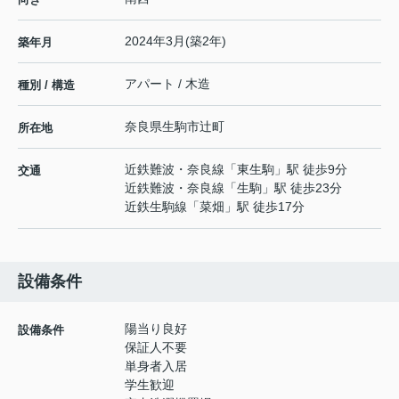
2024年3月(築2年)
築年月
アパート / 木造
種別 / 構造
奈良県
生駒市
辻町
所在地
近鉄難波・奈良線
「
東生駒
」駅 徒歩9分
交通
近鉄難波・奈良線
「
生駒
」駅 徒歩23分
近鉄生駒線
「
菜畑
」駅 徒歩17分
設備条件
陽当り良好
設備条件
保証人不要
単身者入居
学生歓迎