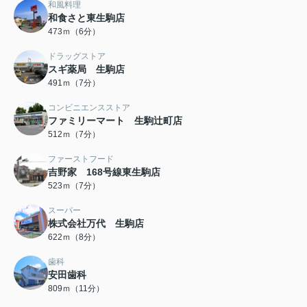
和風料理
和食さと東生駒店
473ｍ（6分）
ドラッグストア
スギ薬局 生駒店
491ｍ（7分）
コンビニエンスストア
ファミリーマート 生駒辻町店
512ｍ（7分）
ファーストフード
吉野家 168号線東生駒店
523ｍ（7分）
スーパー
株式会社万代 生駒店
622ｍ（8分）
歯科
安田歯科
809ｍ（11分）