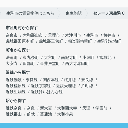
生駒市の賃貸物件はこちら
東生駒駅
セレーノ東生駒Ｃ
市区町村から探す
奈良市
大和郡山市
天理市
木津川市
生駒市
桜井市
磯城郡田原本町
磯城郡三宅町
相楽郡精華町
生駒郡安堵町
町名から探す
法蓮町
東九条町
大宮町
南紀寺町
小泉町
富雄北
大安寺
田部町
東井戸堂町
西大寺赤田町
沿線から探す
近鉄難波・奈良線
関西本線
桜井線
奈良線
近鉄橿原線
近鉄京都線
近鉄天理線
片町線
近鉄生駒線
近鉄けいはんな線
駅から探す
近鉄奈良
奈良
新大宮
大和西大寺
天理
学園前
近鉄郡山
前栽
菖蒲池
大和小泉