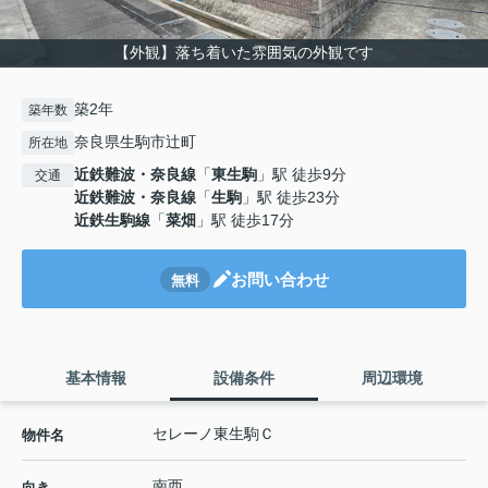
【外観】落ち着いた雰囲気の外観です
築2年
築年数
奈良県生駒市辻町
所在地
近鉄難波・奈良線
「
東生駒
」駅 徒歩9分
交通
近鉄難波・奈良線
「
生駒
」駅 徒歩23分
近鉄生駒線
「
菜畑
」駅 徒歩17分
お問い合わせ
無料
基本情報
設備条件
周辺環境
セレーノ東生駒Ｃ
物件名
南西
向き