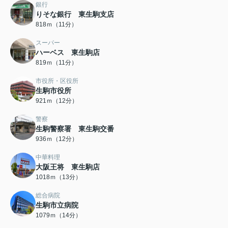
銀行
りそな銀行 東生駒支店
818ｍ（11分）
スーパー
ハーベス 東生駒店
819ｍ（11分）
市役所・区役所
生駒市役所
921ｍ（12分）
警察
生駒警察署 東生駒交番
936ｍ（12分）
中華料理
大阪王将 東生駒店
1018ｍ（13分）
総合病院
生駒市立病院
1079ｍ（14分）