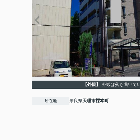
【外観】
外観は落ち着いて
奈良県
天理市
櫟本町
所在地