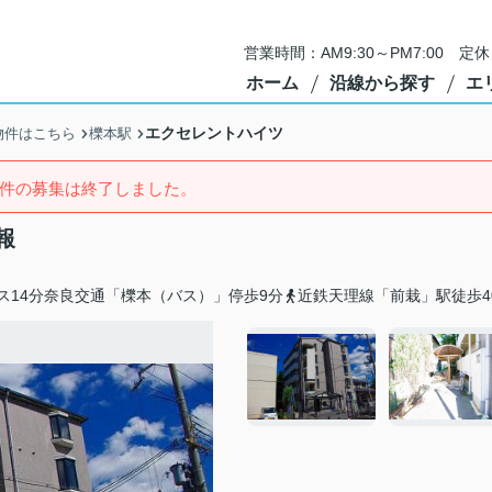
営業時間：AM9:30～PM7:00 
ホーム
沿線から探す
エ
エクセレントハイツ
物件はこちら
櫟本駅
件の募集は終了しました。
報
ス14分奈良交通「櫟本（バス）」停歩9分
近鉄天理線「前栽」駅徒歩4