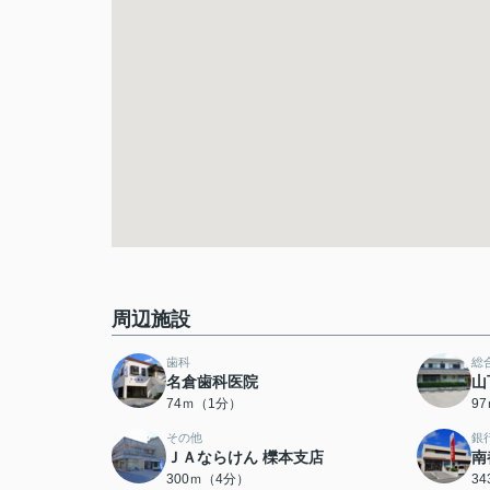
周辺施設
歯科
総
名倉歯科医院
山
74ｍ（1分）
9
その他
銀
ＪＡならけん 櫟本支店
南
300ｍ（4分）
3