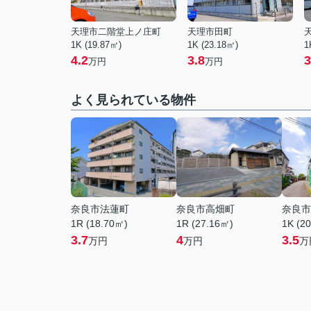
天理市二階堂上ノ庄町
天理市田町
1K (19.87㎡)
1K (23.18㎡)
1
4.2
3.8
3
万円
万円
よく見られている物件
奈良市法蓮町
奈良市高畑町
奈良市
1R (18.70㎡)
1R (27.16㎡)
1K (2
3.7
4
3.5
万円
万円
万