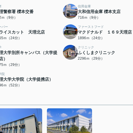
察
信用金庫
理警察署 櫟本交番
大和信用金庫 櫟本支店
52ｍ（9分）
716ｍ（9分）
ーパー
ファーストフード
ライスカット 天理北店
マクドナルド １６９天理店
865ｍ（24分）
1896ｍ（24分）
学
クリニック
理大学別所キャンパス（大学提
ふくしまクリニック
店）
2296ｍ（29分）
275ｍ（29分）
学院
理大学大学院（大学提携店）
096ｍ（52分）