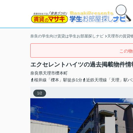
奈良の学生向け賃貸は学生お部屋探しナビ
天理市の賃貸
この物
エクセレントハイツの過去掲載物件情
奈良県
天理市
櫟本町
桜井線「櫟本」駅徒歩1分
近鉄天理線「天理」駅バ
1
/
2