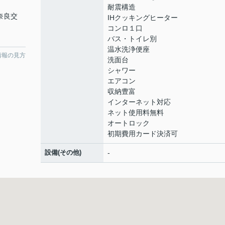
耐震構造
 奈良交
IHクッキングヒーター
コンロ１口
バス・トイレ別
温水洗浄便座
情報の見方
洗面台
シャワー
エアコン
収納豊富
インターネット対応
ネット使用料無料
オートロック
初期費用カード決済可
設備(その他)
-