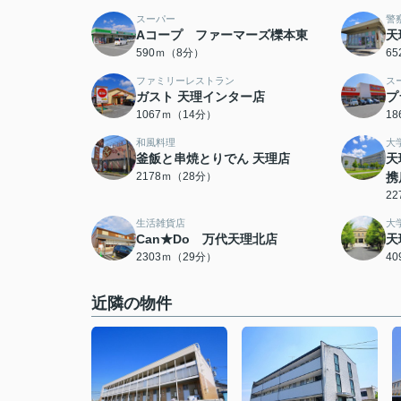
スーパー
警
Aコープ ファーマーズ櫟本東
天
590ｍ（8分）
6
ファミリーレストラン
ス
ガスト 天理インター店
プ
1067ｍ（14分）
1
和風料理
大
釜飯と串焼とりでん 天理店
天
2178ｍ（28分）
携
2
生活雑貨店
大
Can★Do 万代天理北店
天
2303ｍ（29分）
4
近隣の物件