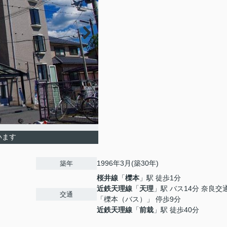
います
1996年3月(築30年)
築年
桜井線
「
櫟本
」駅 徒歩1分
近鉄天理線
「
天理
」駅 バス14分 奈良交
交通
「櫟本（バス）」 停歩9分
近鉄天理線
「
前栽
」駅 徒歩40分