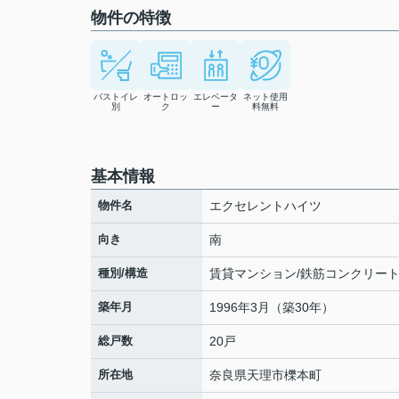
物件の特徴
バストイレ
オートロッ
エレベータ
ネット使用
別
ク
ー
料無料
基本情報
物件名
エクセレントハイツ
向き
南
種別/構造
賃貸マンション/鉄筋コンクリー
築年月
1996年3月（築30年）
総戸数
20戸
所在地
奈良県
天理市
櫟本町