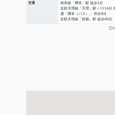
交通
桜井線
「
櫟本
」駅 徒歩1分
近鉄天理線
「
天理
」駅 バス14分
通「櫟本（バス）」 停歩9分
近鉄天理線
「
前栽
」駅 徒歩40分