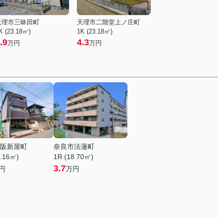
天理市三昧田町
天理市二階堂上ノ庄町
K (23.18㎡)
1K (23.18㎡)
.9
4.3
万円
万円
阪新屋町
奈良市法蓮町
0.16㎡)
1R (18.70㎡)
3.7
円
万円