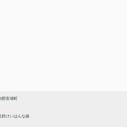
駒郡安堵町
近鉄けいはんな線