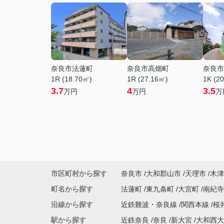
奈良市法蓮町
奈良市高畑町
奈良市
1R (18.70㎡)
1R (27.16㎡)
1K (2
3.7
4
3.5
万円
万円
万
市区町村から探す
奈良市
大和郡山市
天理市
木津
町名から探す
法蓮町
東九条町
大宮町
南紀
沿線から探す
近鉄難波・奈良線
関西本線
桜
駅から探す
近鉄奈良
奈良
新大宮
大和西大