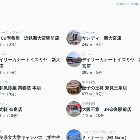
Google Ma
ァーストフード
スーパー
oCo壱番屋 近鉄新大宮駅前店
サンディ 新大宮店
08ｍ（3分）
242ｍ（4分）
ーパー
スーパー
イリーカナートイズミヤ 新大
デイリーカナートイズミヤ 
店
宮店
13ｍ（4分）
395ｍ（5分）
イーツ
中華料理
和風詠菓 萬春堂 本店
餃子の王将 奈良三条店
00ｍ（8分）
677ｍ（9分）
ーメン
中華料理
光軒 奈良店
大阪王将 JR奈良駅前店
28ｍ（10分）
772ｍ（10分）
学
ショッピングセンター
良県立大学キャンパス（学生生
ミ・ナーラ（M! Nara）