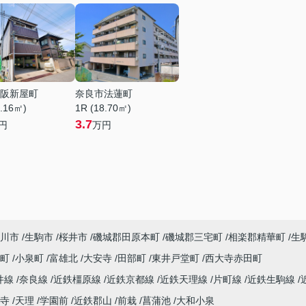
阪新屋町
奈良市法蓮町
0.16㎡)
1R (18.70㎡)
3.7
円
万円
川市
生駒市
桜井市
磯城郡田原本町
磯城郡三宅町
相楽郡精華町
生
寺町
小泉町
富雄北
大安寺
田部町
東井戸堂町
西大寺赤田町
井線
奈良線
近鉄橿原線
近鉄京都線
近鉄天理線
片町線
近鉄生駒線
寺
天理
学園前
近鉄郡山
前栽
菖蒲池
大和小泉