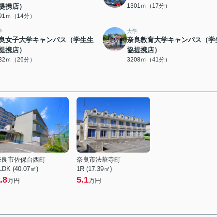
提携店）
1301ｍ（17分）
091ｍ（14分）
学
大学
良女子大学キャンパス（学生生
奈良教育大学キャンパス（学
提携店）
協提携店）
032ｍ（26分）
3208ｍ（41分）
奈良市佐保台西町
奈良市法華寺町
LDK (40.07㎡)
1R (17.39㎡)
.8
5.1
万円
万円