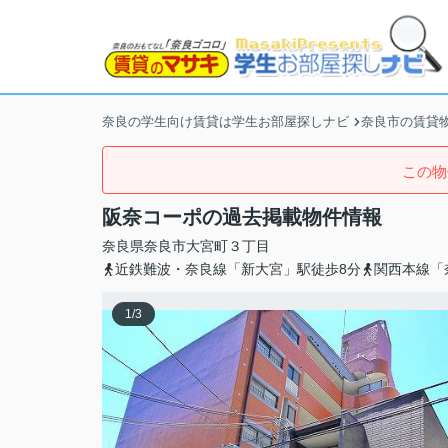
奈良の学生向け賃貸は学生お部屋探しナビ
奈良市の賃貸
この物
阪奈コーポの過去掲載物件情報
奈良県
奈良市
大宮町
３丁目
近鉄難波・奈良線「新大宮」駅徒歩8分
関西本線「
1
/
3