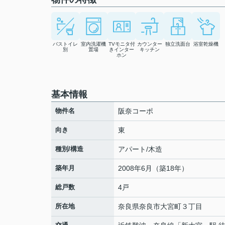
バストイレ
室内洗濯機
TVモニタ付
カウンター
独立洗面台
浴室乾燥機
別
置場
きインター
キッチン
ホン
基本情報
物件名
阪奈コーポ
向き
東
種別/構造
アパート/木造
築年月
2008年6月（築18年）
総戸数
4戸
所在地
奈良県
奈良市
大宮町
３丁目