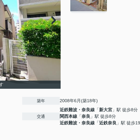
す
2008年6月(築18年)
築年
近鉄難波・奈良線
「
新大宮
」駅 徒歩8分
関西本線
「
奈良
」駅 徒歩8分
交通
近鉄難波・奈良線
「
近鉄奈良
」駅 徒歩1