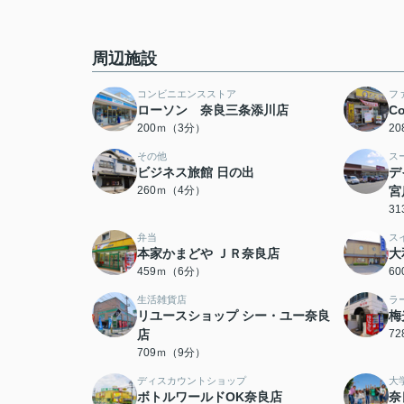
周辺施設
コンビニエンスストア
フ
ローソン 奈良三条添川店
C
200ｍ（3分）
2
その他
ス
ビジネス旅館 日の出
デ
260ｍ（4分）
宮
3
弁当
ス
本家かまどや ＪＲ奈良店
大
459ｍ（6分）
6
生活雑貨店
ラ
リユースショップ シー・ユー奈良
梅
店
7
709ｍ（9分）
ディスカウントショップ
大
ボトルワールドOK奈良店
奈