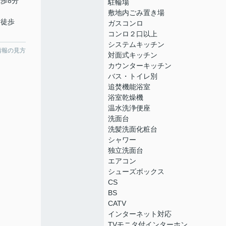
徒歩8分
駐輪場
敷地内ごみ置き場
 徒歩
ガスコンロ
コンロ２口以上
システムキッチン
情報の見方
対面式キッチン
カウンターキッチン
バス・トイレ別
追焚機能浴室
浴室乾燥機
温水洗浄便座
洗面台
洗髪洗面化粧台
シャワー
独立洗面台
エアコン
シューズボックス
CS
BS
CATV
インターネット対応
TVモニタ付インターホン