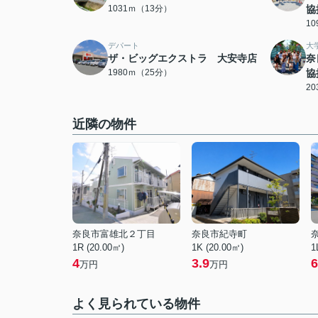
1031ｍ（13分）
協
1
デパート
大
ザ・ビッグエクストラ 大安寺店
奈
1980ｍ（25分）
協
2
近隣の物件
奈良市富雄北２丁目
奈良市紀寺町
1R (20.00㎡)
1K (20.00㎡)
1
4
3.9
6
万円
万円
よく見られている物件