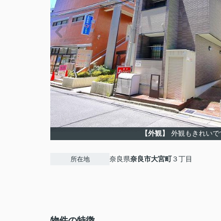
【外観】
外観もきれいで
奈良県
奈良市
大宮町
３丁目
所在地
物件の特徴