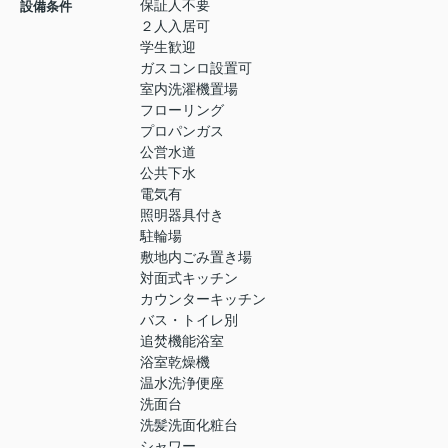
保証人不要
設備条件
２人入居可
学生歓迎
ガスコンロ設置可
室内洗濯機置場
フローリング
プロパンガス
公営水道
公共下水
電気有
照明器具付き
駐輪場
敷地内ごみ置き場
対面式キッチン
カウンターキッチン
バス・トイレ別
追焚機能浴室
浴室乾燥機
温水洗浄便座
洗面台
洗髪洗面化粧台
シャワー