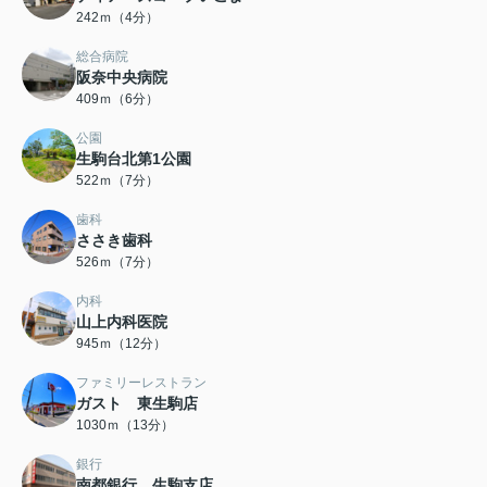
242ｍ（4分）
総合病院
阪奈中央病院
409ｍ（6分）
公園
生駒台北第1公園
522ｍ（7分）
歯科
ささき歯科
526ｍ（7分）
内科
山上内科医院
945ｍ（12分）
ファミリーレストラン
ガスト 東生駒店
1030ｍ（13分）
銀行
南都銀行 生駒支店