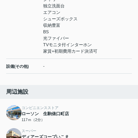
独立洗面台
エアコン
シューズボックス
収納豊富
BS
光ファイバー
TVモニタ付インターホン
家賃+初期費用カード決済可
-
設備(その他)
周辺施設
コンビニエンスストア
ローソン 生駒俵口町店
117ｍ（2分）
スーパー
ディアーズコープいこま