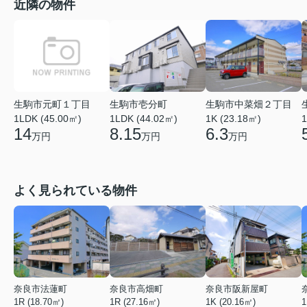
近隣の物件
生駒市元町１丁目
生駒市壱分町
生駒市中菜畑２丁目
1LDK (45.00㎡)
1LDK (44.02㎡)
1K (23.18㎡)
1
14
8.15
6.3
万円
万円
万円
よく見られている物件
奈良市法蓮町
奈良市高畑町
奈良市阪新屋町
1R (18.70㎡)
1R (27.16㎡)
1K (20.16㎡)
1