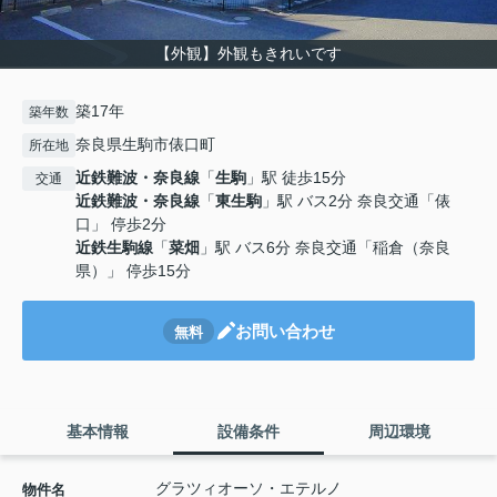
【外観】外観もきれいです
築17年
築年数
奈良県生駒市俵口町
所在地
近鉄難波・奈良線
「
生駒
」駅 徒歩15分
交通
近鉄難波・奈良線
「
東生駒
」駅 バス2分 奈良交通「俵
口」 停歩2分
近鉄生駒線
「
菜畑
」駅 バス6分 奈良交通「稲倉（奈良
県）」 停歩15分
お問い合わせ
無料
基本情報
設備条件
周辺環境
グラツィオーソ・エテルノ
物件名