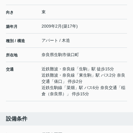
東
向き
2009年2月(築17年)
築年月
アパート / 木造
種別 / 構造
奈良県
生駒市
俵口町
所在地
近鉄難波・奈良線
「
生駒
」駅 徒歩15分
交通
近鉄難波・奈良線
「
東生駒
」駅 バス2分 奈良
交通「俵口」 停歩2分
近鉄生駒線
「
菜畑
」駅 バス6分 奈良交通「稲
倉（奈良県）」 停歩15分
設備条件