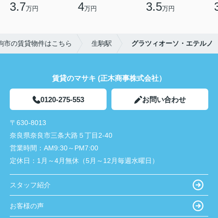
3.7
4
3.5
万円
万円
万円
駒市の賃貸物件はこちら
生駒駅
グラツィオーソ・エテルノ
賃貸のマサキ (正木商事株式会社）
0120-275-553
お問い合わせ
〒630-8013
奈良県奈良市三条大路５丁目2-40
営業時間：
AM9:30～PM7:00
定休日：
1月～4月無休（5月～12月毎週水曜日）
スタッフ紹介
お客様の声