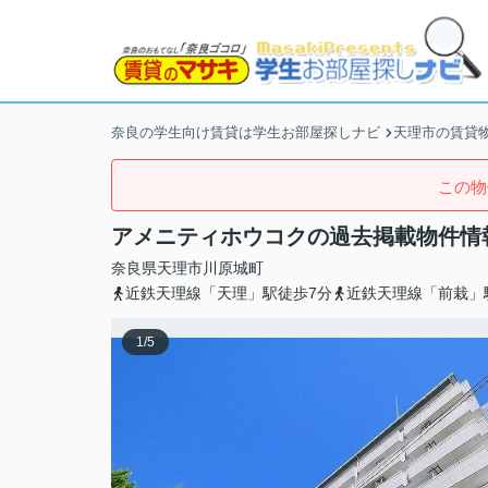
奈良の学生向け賃貸は学生お部屋探しナビ
天理市の賃貸
この物
アメニティホウコクの過去掲載物件情
奈良県
天理市
川原城町
近鉄天理線「天理」駅徒歩7分
近鉄天理線「前栽」
1
/
5