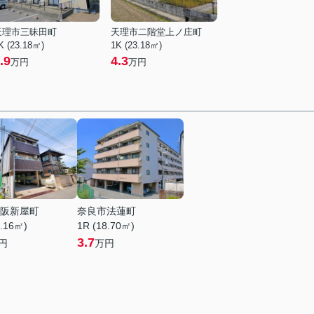
天理市三昧田町
天理市二階堂上ノ庄町
K (23.18㎡)
1K (23.18㎡)
.9
4.3
万円
万円
阪新屋町
奈良市法蓮町
0.16㎡)
1R (18.70㎡)
3.7
円
万円