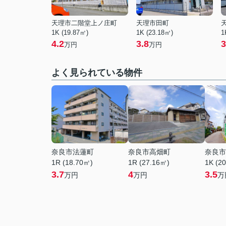
天理市二階堂上ノ庄町
天理市田町
1K (19.87㎡)
1K (23.18㎡)
1
4.2
3.8
3
万円
万円
よく見られている物件
奈良市法蓮町
奈良市高畑町
奈良市
1R (18.70㎡)
1R (27.16㎡)
1K (2
3.7
4
3.5
万円
万円
万