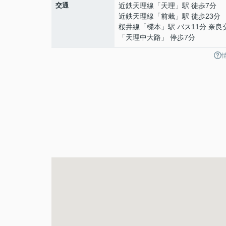
交通
近鉄天理線
「
天理
」駅 徒歩7分
近鉄天理線
「
前栽
」駅 徒歩23分
桜井線
「
櫟本
」駅 バス11分 奈良
「天理中大路」 停歩7分