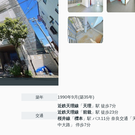
1990年9月(築35年)
築年
近鉄天理線
「
天理
」駅 徒歩7分
近鉄天理線
「
前栽
」駅 徒歩23分
交通
桜井線
「
櫟本
」駅 バス11分 奈良交通「
中大路」 停歩7分