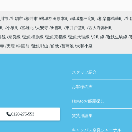
川市
生駒市
桜井市
磯城郡田原本町
磯城郡三宅町
相楽郡精華町
生
寺町
小泉町
富雄北
大安寺
田部町
東井戸堂町
西大寺赤田町
井線
奈良線
近鉄橿原線
近鉄京都線
近鉄天理線
片町線
近鉄生駒線
寺
天理
学園前
近鉄郡山
前栽
菖蒲池
大和小泉
スタッフ紹介
お客様の声
Howtoお部屋探し
0120-275-553
賃貸用語集
キャンパス奈良ジャーナル