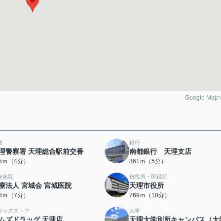
Google Ma
察
銀行
理警察署 天理総合駅前交番
南都銀行 天理支店
15ｍ（4分）
361ｍ（5分）
合病院
市役所・区役所
療法人 宮城会 宮城医院
天理市役所
53ｍ（7分）
769ｍ（10分）
ラッグストア
大学
ムズドラッグ 天理店
天理大学別所キャンパス（大