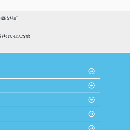
駒郡安堵町
近鉄けいはんな線