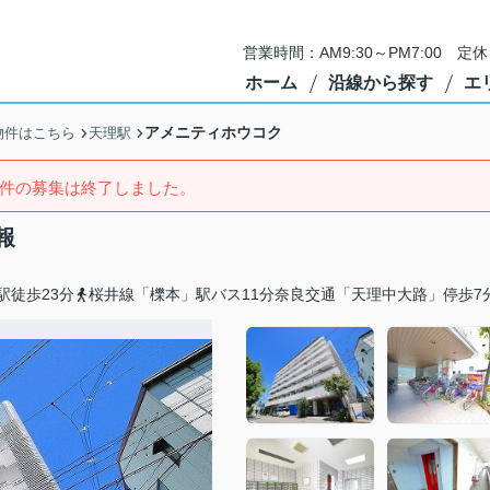
営業時間：AM9:30～PM7:00 
ホーム
沿線から探す
エ
アメニティホウコク
物件はこちら
天理駅
件の募集は終了しました。
報
駅徒歩23分
桜井線「櫟本」駅バス11分奈良交通「天理中大路」停歩7