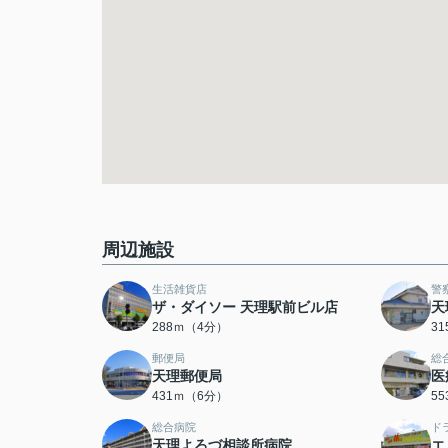
周辺施設
生活雑貨店
警
ザ・ダイソー 天理駅前ビル店
天
288ｍ（4分）
3
郵便局
総
天理郵便局
医
431ｍ（6分）
5
総合病院
ド
天理よろづ相談所病院
エ