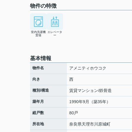
物件の特徴
室内洗濯機
エレベータ
置場
ー
基本情報
物件名
アメニティホウコク
向き
西
種別/構造
賃貸マンション/鉄骨造
築年月
1990年9月（築35年）
総戸数
80戸
所在地
奈良県
天理市
川原城町