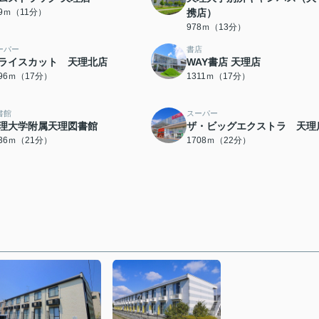
79ｍ（11分）
携店）
978ｍ（13分）
ーパー
書店
ライスカット 天理北店
WAY書店 天理店
296ｍ（17分）
1311ｍ（17分）
書館
スーパー
理大学附属天理図書館
ザ・ビッグエクストラ 天理
636ｍ（21分）
1708ｍ（22分）