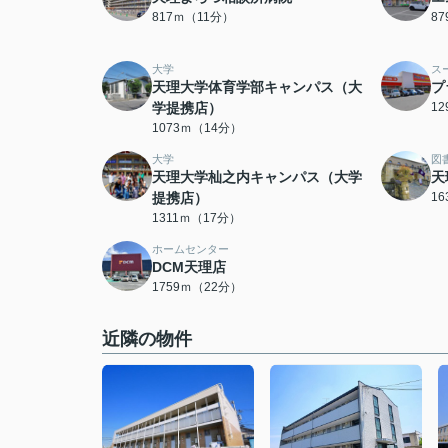
817ｍ（11分）
8
大学
ス
天理大学体育学部キャンパス（大
プ
学提携店）
1
1073ｍ（14分）
大学
図
天理大学杣之内キャンパス（大学
天
提携店）
1
1311ｍ（17分）
ホームセンター
DCM天理店
1759ｍ（22分）
近隣の物件