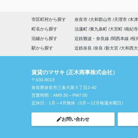
市区町村から探す
奈良市
大和郡山市
天理市
木津
町名から探す
法蓮町
東九条町
大宮町
南紀
沿線から探す
近鉄難波・奈良線
関西本線
桜
駅から探す
近鉄奈良
奈良
新大宮
大和西大
賃貸のマサキ (正木商事株式会社）
〒630-8013
奈良県奈良市三条大路５丁目2-40
営業時間：
AM9:30～PM7:00
定休日：
1月～4月無休（5月～12月毎週水曜日）
お問い合わせ