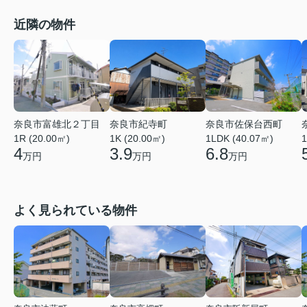
近隣の物件
奈良市富雄北２丁目
奈良市佐保台西町
奈良市紀寺町
1R (20.00㎡)
1LDK (40.07㎡)
1
1K (20.00㎡)
4
6.8
3.9
万円
万円
万円
よく見られている物件