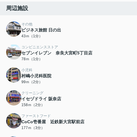
周辺施設
その他
ビジネス旅館 日の出
43ｍ（1分）
コンビニエンスストア
セブンイレブン 奈良大宮町5丁目店
78ｍ（1分）
小児科
村嶋小児科医院
99ｍ（2分）
クリーニング
イセヅドライ 阪奈店
158ｍ（2分）
ファーストフード
CoCo壱番屋 近鉄新大宮駅前店
177ｍ（3分）