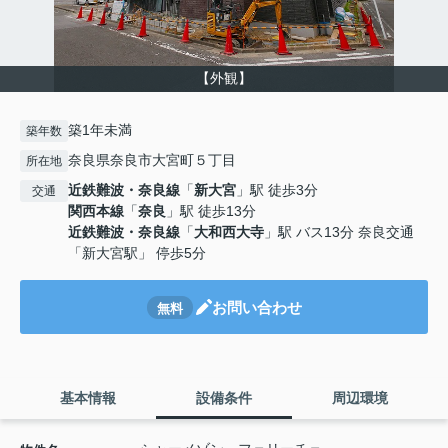
【外観】
築1年未満
築年数
奈良県奈良市大宮町５丁目
所在地
近鉄難波・奈良線
「
新大宮
」駅 徒歩3分
交通
関西本線
「
奈良
」駅 徒歩13分
近鉄難波・奈良線
「
大和西大寺
」駅 バス13分 奈良交通
「新大宮駅」 停歩5分
お問い合わせ
無料
基本情報
設備条件
周辺環境