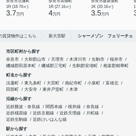
奈良市法蓮町
奈良市高畑町
奈良市阪新屋町
1R (18.70㎡)
1R (27.16㎡)
1K (20.16㎡)
1
3.7
4
3.5
万円
万円
万円
の賃貸物件はこちら
新大宮駅
シャーメゾン フェリーチェ
市区町村から探す
奈良市
大和郡山市
天理市
木津川市
生駒市
桜井市
磯城郡田原本町
磯城郡三宅町
生駒郡安堵町
相楽郡精華町
町名から探す
法蓮町
東九条町
大宮町
南紀寺町
小泉町
富雄北
田部町
大安寺
東井戸堂町
木津
沿線から探す
近鉄難波・奈良線
関西本線
桜井線
奈良線
近鉄橿原線
近鉄京都線
近鉄天理線
片町線
近鉄生駒線
近鉄けいはんな線
駅から探す