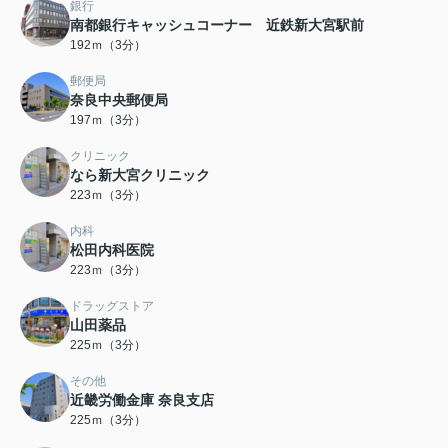
銀行
南都銀行キャッシュコーナー 近鉄新大宮駅前
192ｍ（3分）
郵便局
奈良中央郵便局
197ｍ（3分）
クリニック
なら新大宮クリニック
223ｍ（3分）
内科
松田内科医院
223ｍ（3分）
ドラッグストア
山田薬品
225ｍ（3分）
その他
近畿労働金庫 奈良支店
225ｍ（3分）