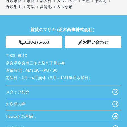
近鉄奈良
奈良
新大宮
大和西大寺
天理
学園前
近鉄郡山
前栽
菖蒲池
大和小泉
賃貸のマサキ (正木商事株式会社）
0120-275-553
お問い合わせ
〒630-8013
奈良県奈良市三条大路５丁目2-40
営業時間：
AM9:30～PM7:00
定休日：
1月～4月無休（5月～12月毎週水曜日）
スタッフ紹介
お客様の声
Howtoお部屋探し