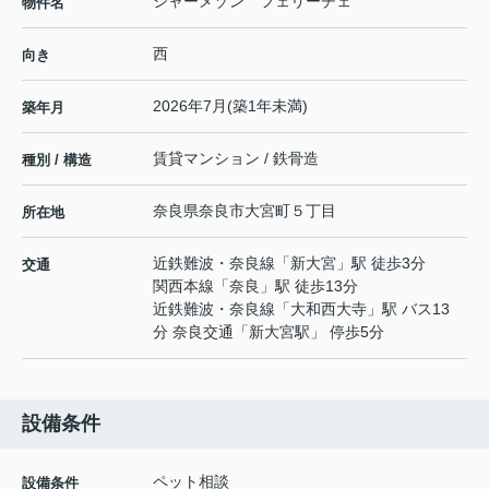
シャーメゾン フェリーチェ
物件名
西
向き
2026年7月(築1年未満)
築年月
賃貸マンション / 鉄骨造
種別 / 構造
奈良県
奈良市
大宮町
５丁目
所在地
近鉄難波・奈良線
「
新大宮
」駅 徒歩3分
交通
関西本線
「
奈良
」駅 徒歩13分
近鉄難波・奈良線
「
大和西大寺
」駅 バス13
分 奈良交通「新大宮駅」 停歩5分
設備条件
ペット相談
設備条件