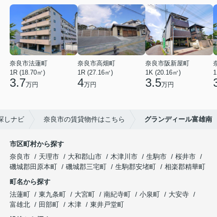
奈良市法蓮町
奈良市高畑町
奈良市阪新屋町
1R (18.70㎡)
1R (27.16㎡)
1K (20.16㎡)
1
3.7
4
3.5
万円
万円
万円
探しナビ
奈良市の賃貸物件はこちら
グランディール富雄南
市区町村から探す
奈良市
天理市
大和郡山市
木津川市
生駒市
桜井市
磯城郡田原本町
磯城郡三宅町
生駒郡安堵町
相楽郡精華町
町名から探す
法蓮町
東九条町
大宮町
南紀寺町
小泉町
大安寺
富雄北
田部町
木津
東井戸堂町