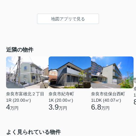
地図アプリで見る
近隣の物件
奈良市富雄北２丁目
奈良市佐保台西町
奈良市紀寺町
1
1R (20.00㎡)
1LDK (40.07㎡)
1K (20.00㎡)
4
6.8
3.9
万円
万円
万円
よく見られている物件