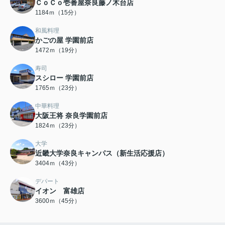
ＣｏＣｏ壱番屋奈良藤ノ木台店
1184ｍ（15分）
和風料理
かごの屋 学園前店
1472ｍ（19分）
寿司
スシロー 学園前店
1765ｍ（23分）
中華料理
大阪王将 奈良学園前店
1824ｍ（23分）
大学
近畿大学奈良キャンパス（新生活応援店）
3404ｍ（43分）
デパート
イオン 富雄店
3600ｍ（45分）