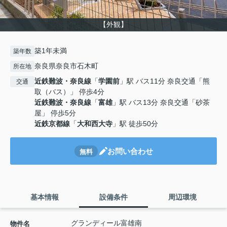
【外観】
築1年未満
築年数
奈良県奈良市石木町
所在地
近鉄難波・奈良線
「
学園前
」駅 バス11分 奈良交通「熊
交通
取（バス）」 停歩4分
近鉄難波・奈良線
「
富雄
」駅 バス13分 奈良交通「砂茶
屋」 停歩5分
近鉄京都線
「
大和西大寺
」駅 徒歩50分
お問い合わせ
無料
基本情報
設備条件
周辺環境
グランディール富雄南
物件名