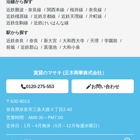
沿線から探す
近鉄難波・奈良線
関西本線
桜井線
奈良線
近鉄橿原線
近鉄京都線
近鉄天理線
片町線
近鉄生駒線
近鉄けいはんな線
駅から探す
近鉄奈良
奈良
新大宮
大和西大寺
天理
学園前
前栽
近鉄郡山
菖蒲池
大和小泉
賃貸のマサキ (正木商事株式会社）
0120-275-553
お問い合わせ
〒630-8013
奈良県奈良市三条大路５丁目2-40
営業時間：
AM9:30～PM7:00
定休日：
1月～4月無休（5月～12月毎週水曜日）