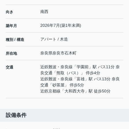
南西
向き
2026年7月(築1年未満)
築年月
アパート / 木造
種別 / 構造
奈良県
奈良市
石木町
所在地
近鉄難波・奈良線
「
学園前
」駅 バス11分 奈
交通
良交通「熊取（バス）」 停歩4分
近鉄難波・奈良線
「
富雄
」駅 バス13分 奈良
交通「砂茶屋」 停歩5分
近鉄京都線
「
大和西大寺
」駅 徒歩50分
設備条件