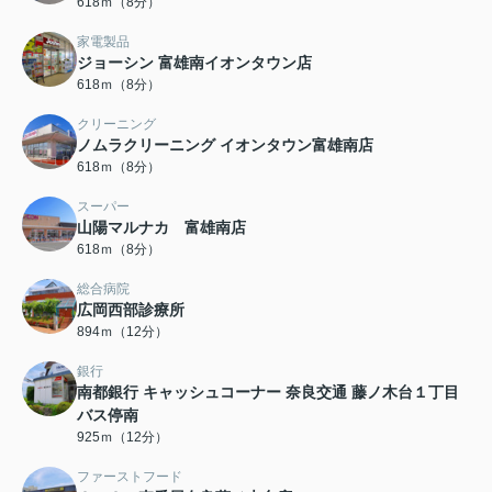
618ｍ（8分）
家電製品
ジョーシン 富雄南イオンタウン店
618ｍ（8分）
クリーニング
ノムラクリーニング イオンタウン富雄南店
618ｍ（8分）
スーパー
山陽マルナカ 富雄南店
618ｍ（8分）
総合病院
広岡西部診療所
894ｍ（12分）
銀行
南都銀行 キャッシュコーナー 奈良交通 藤ノ木台１丁目
バス停南
925ｍ（12分）
ファーストフード