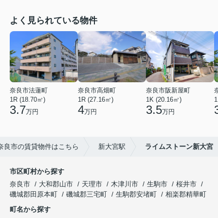
よく見られている物件
奈良市法蓮町
奈良市高畑町
奈良市阪新屋町
1R (18.70㎡)
1R (27.16㎡)
1K (20.16㎡)
1
3.7
4
3.5
万円
万円
万円
奈良市の賃貸物件はこちら
新大宮駅
ライムストーン新大宮
市区町村から探す
奈良市
大和郡山市
天理市
木津川市
生駒市
桜井市
磯城郡田原本町
磯城郡三宅町
生駒郡安堵町
相楽郡精華町
町名から探す