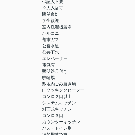
保証人不要
２人入居可
眺望良好
学生歓迎
室内洗濯機置場
バルコニー
都市ガス
公営水道
公共下水
エレベーター
電気有
照明器具付き
駐輪場
敷地内ごみ置き場
IHクッキングヒーター
コンロ２口以上
システムキッチン
対面式キッチン
コンロ３口
カウンターキッチン
バス・トイレ別
追焚機能浴室