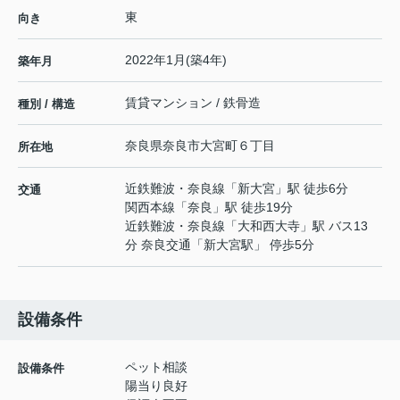
東
向き
2022年1月(築4年)
築年月
賃貸マンション / 鉄骨造
種別 / 構造
奈良県
奈良市
大宮町
６丁目
所在地
近鉄難波・奈良線
「
新大宮
」駅 徒歩6分
交通
関西本線
「
奈良
」駅 徒歩19分
近鉄難波・奈良線
「
大和西大寺
」駅 バス13
分 奈良交通「新大宮駅」 停歩5分
設備条件
ペット相談
設備条件
陽当り良好