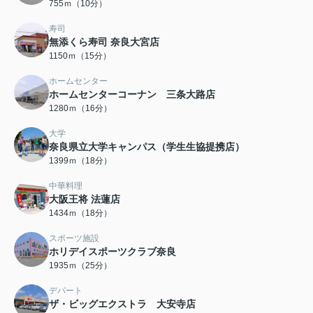
755ｍ（10分）
寿司
無添くら寿司 奈良大宮店
1150ｍ（15分）
ホームセンター
ホームセンターコーナン 三条大路店
1280ｍ（16分）
大学
奈良県立大学キャンパス（学生生協提携店）
1399ｍ（18分）
中華料理
大阪王将 法蓮店
1434ｍ（18分）
スポーツ施設
ホリデイスポーツクラブ奈良
1935ｍ（25分）
デパート
ザ・ビッグエクストラ 大安寺店