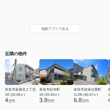
地図アプリで見る
近隣の物件
奈良市富雄北２丁目
奈良市佐保台西町
奈良市紀寺町
1R (20.00㎡)
1LDK (40.07㎡)
1
1K (20.00㎡)
4
6.8
3.9
万円
万円
万円