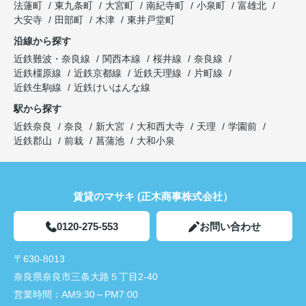
法蓮町
東九条町
大宮町
南紀寺町
小泉町
富雄北
大安寺
田部町
木津
東井戸堂町
沿線から探す
近鉄難波・奈良線
関西本線
桜井線
奈良線
近鉄橿原線
近鉄京都線
近鉄天理線
片町線
近鉄生駒線
近鉄けいはんな線
駅から探す
近鉄奈良
奈良
新大宮
大和西大寺
天理
学園前
近鉄郡山
前栽
菖蒲池
大和小泉
賃貸のマサキ (正木商事株式会社）
0120-275-553
お問い合わせ
〒630-8013
奈良県奈良市三条大路５丁目2-40
営業時間：
AM9:30～PM7:00