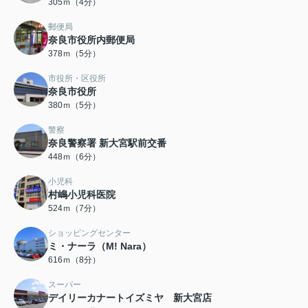
305ｍ（4分）
郵便局
奈良市役所内郵便局
378ｍ（5分）
市役所・区役所
奈良市役所
380ｍ（5分）
警察
奈良警察署 新大宮駅前交番
448ｍ（6分）
小児科
村嶋小児科医院
524ｍ（7分）
ショッピングセンター
ミ・ナーラ（M! Nara）
616ｍ（8分）
スーパー
デイリーカナートイズミヤ 新大宮店