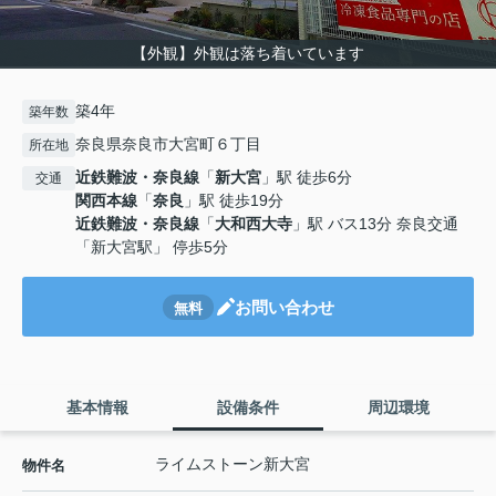
【外観】外観は落ち着いています
築4年
築年数
奈良県奈良市大宮町６丁目
所在地
近鉄難波・奈良線
「
新大宮
」駅 徒歩6分
交通
関西本線
「
奈良
」駅 徒歩19分
近鉄難波・奈良線
「
大和西大寺
」駅 バス13分 奈良交通
「新大宮駅」 停歩5分
お問い合わせ
無料
基本情報
設備条件
周辺環境
ライムストーン新大宮
物件名