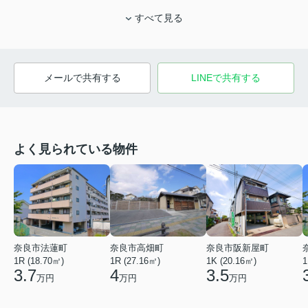
すべて見る
メールで共有する
LINEで共有する
よく見られている物件
奈良市法蓮町
奈良市高畑町
奈良市阪新屋町
1R (18.70㎡)
1R (27.16㎡)
1K (20.16㎡)
1
3.7
4
3.5
万円
万円
万円