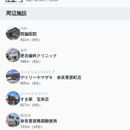
2階 / 42.00㎡ / 1LDK
周辺施設
内科
西脇医院
411ｍ（6分）
歯科
更谷歯科クリニック
598ｍ（8分）
コンビニエンスストア
デイリーヤマザキ 奈良菅原町店
605ｍ（8分）
ファーストフード
すき家 宝来店
627ｍ（8分）
郵便局
奈良菅原簡易郵便局
723ｍ（10分）