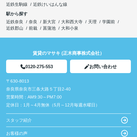
近鉄生駒線
近鉄けいはんな線
駅から探す
近鉄奈良
奈良
新大宮
大和西大寺
天理
学園前
近鉄郡山
前栽
菖蒲池
大和小泉
賃貸のマサキ (正木商事株式会社）
0120-275-553
お問い合わせ
〒630-8013
奈良県奈良市三条大路５丁目2-40
営業時間：
AM9:30～PM7:00
定休日：
1月～4月無休（5月～12月毎週水曜日）
スタッフ紹介
お客様の声