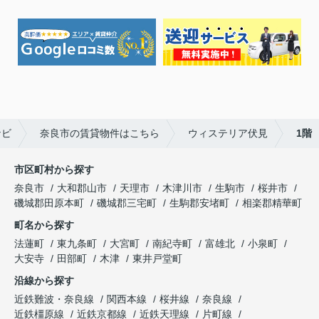
ナビ
奈良市の賃貸物件はこちら
ウィステリア伏見
1階
市区町村から探す
奈良市
大和郡山市
天理市
木津川市
生駒市
桜井市
磯城郡田原本町
磯城郡三宅町
生駒郡安堵町
相楽郡精華町
町名から探す
法蓮町
東九条町
大宮町
南紀寺町
富雄北
小泉町
大安寺
田部町
木津
東井戸堂町
沿線から探す
近鉄難波・奈良線
関西本線
桜井線
奈良線
近鉄橿原線
近鉄京都線
近鉄天理線
片町線