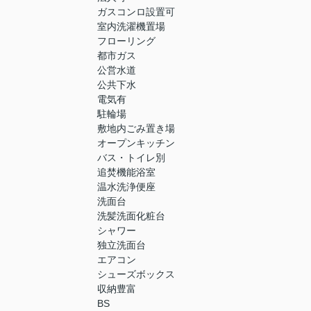
ガスコンロ設置可
室内洗濯機置場
フローリング
都市ガス
公営水道
公共下水
電気有
駐輪場
敷地内ごみ置き場
オープンキッチン
バス・トイレ別
追焚機能浴室
温水洗浄便座
洗面台
洗髪洗面化粧台
シャワー
独立洗面台
エアコン
シューズボックス
収納豊富
BS