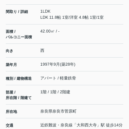
1LDK
間取り / 詳細
LDK 11.8帖 1室
/
洋室 4.8帖 1室
/
1室
42.00㎡ / -
面積 /
バルコニー面積
西
向き
1997年9月(築28年)
築年月
アパート / 軽量鉄骨
種別 / 建物構造
1階 / 1階 / 2階建
部屋 /
所在階 / 階建て
奈良県
奈良市
菅原町
所在地
近鉄難波・奈良線
「
大和西大寺
」駅 徒歩14分
交通