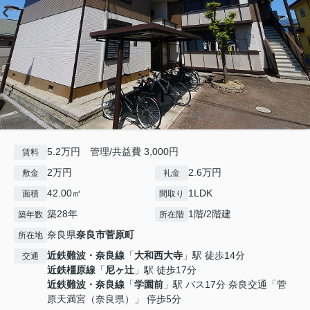
5.2万円 管理/共益費 3,000円
賃料
2万円
2.6万円
敷金
礼金
42.00㎡
1LDK
面積
間取り
築28年
1階/2階建
築年数
所在階
奈良県
奈良市
菅原町
所在地
近鉄難波・奈良線
「
大和西大寺
」駅 徒歩14分
交通
近鉄橿原線
「
尼ヶ辻
」駅 徒歩17分
近鉄難波・奈良線
「
学園前
」駅 バス17分 奈良交通「菅
原天満宮（奈良県）」 停歩5分