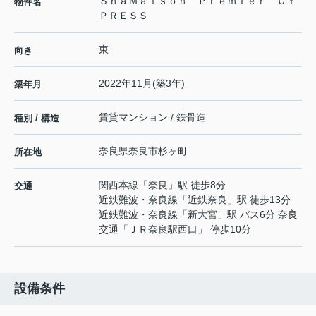
ＳｈａＭａｉｓｏｎ Ｐｒｅｍｉｅｒ ＣＹ
物件名
ＰＲＥＳＳ
東
向き
2022年11月(築3年)
築年月
賃貸マンション / 鉄骨造
種別 / 構造
奈良県
奈良市
杉ヶ町
所在地
関西本線
「
奈良
」駅 徒歩8分
交通
近鉄難波・奈良線
「
近鉄奈良
」駅 徒歩13分
近鉄難波・奈良線
「
新大宮
」駅 バス6分 奈良
交通「ＪＲ奈良駅西口」 停歩10分
設備条件