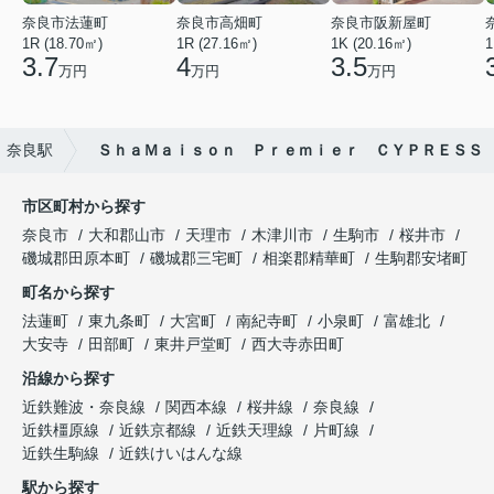
奈良市法蓮町
奈良市高畑町
奈良市阪新屋町
1R (18.70㎡)
1R (27.16㎡)
1K (20.16㎡)
1
3.7
4
3.5
万円
万円
万円
奈良駅
ＳｈａＭａｉｓｏｎ Ｐｒｅｍｉｅｒ ＣＹＰＲＥＳＳ
市区町村から探す
奈良市
大和郡山市
天理市
木津川市
生駒市
桜井市
磯城郡田原本町
磯城郡三宅町
相楽郡精華町
生駒郡安堵町
町名から探す
法蓮町
東九条町
大宮町
南紀寺町
小泉町
富雄北
大安寺
田部町
東井戸堂町
西大寺赤田町
沿線から探す
近鉄難波・奈良線
関西本線
桜井線
奈良線
近鉄橿原線
近鉄京都線
近鉄天理線
片町線
近鉄生駒線
近鉄けいはんな線
駅から探す