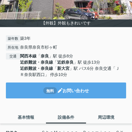
【外観】外観もきれいです
築3年
築年数
奈良県奈良市杉ヶ町
所在地
関西本線
「
奈良
」駅 徒歩8分
交通
近鉄難波・奈良線
「
近鉄奈良
」駅 徒歩13分
近鉄難波・奈良線
「
新大宮
」駅 バス6分 奈良交通「Ｊ
Ｒ奈良駅西口」 停歩10分
お問い合わせ
無料
基本情報
設備条件
周辺環境