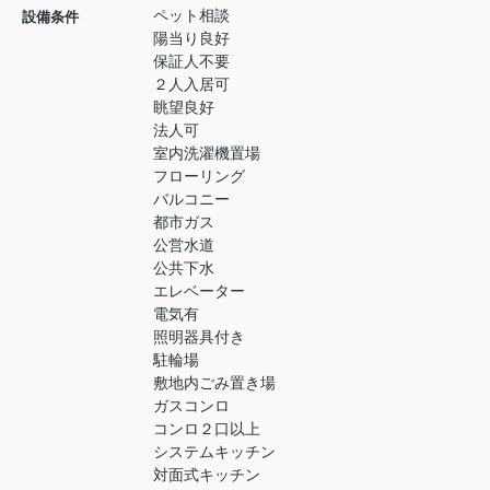
ペット相談
設備条件
陽当り良好
保証人不要
２人入居可
眺望良好
法人可
室内洗濯機置場
フローリング
バルコニー
都市ガス
公営水道
公共下水
エレベーター
電気有
照明器具付き
駐輪場
敷地内ごみ置き場
ガスコンロ
コンロ２口以上
システムキッチン
対面式キッチン