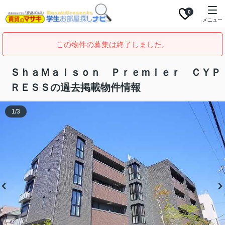
0
メニュー
この物件の募集は終了しました。
ＳｈａＭａｉｓｏｎ Ｐｒｅｍｉｅｒ ＣＹＰ
ＲＥＳＳの過去掲載物件情報
1
/
3