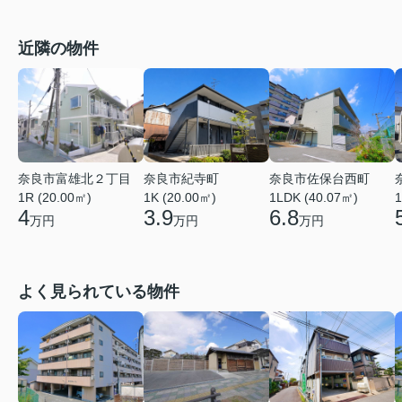
近隣の物件
奈良市富雄北２丁目
奈良市佐保台西町
奈良市紀寺町
1R (20.00㎡)
1LDK (40.07㎡)
1
1K (20.00㎡)
4
6.8
3.9
万円
万円
万円
よく見られている物件