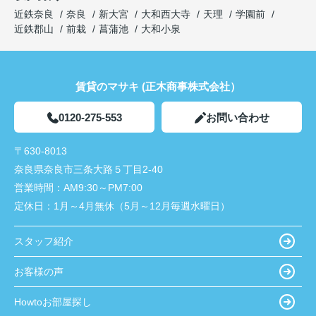
近鉄奈良
奈良
新大宮
大和西大寺
天理
学園前
近鉄郡山
前栽
菖蒲池
大和小泉
賃貸のマサキ (正木商事株式会社）
0120-275-553
お問い合わせ
〒630-8013
奈良県奈良市三条大路５丁目2-40
営業時間：
AM9:30～PM7:00
定休日：
1月～4月無休（5月～12月毎週水曜日）
スタッフ紹介
お客様の声
Howtoお部屋探し