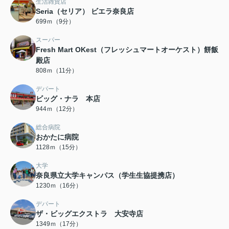
生活雑貨店
Seria（セリア） ビエラ奈良店
699ｍ（9分）
スーパー
Fresh Mart OKest（フレッシュマートオーケスト）餅飯
殿店
808ｍ（11分）
デパート
ビッグ・ナラ 本店
944ｍ（12分）
総合病院
おかたに病院
1128ｍ（15分）
大学
奈良県立大学キャンパス（学生生協提携店）
1230ｍ（16分）
デパート
ザ・ビッグエクストラ 大安寺店
1349ｍ（17分）