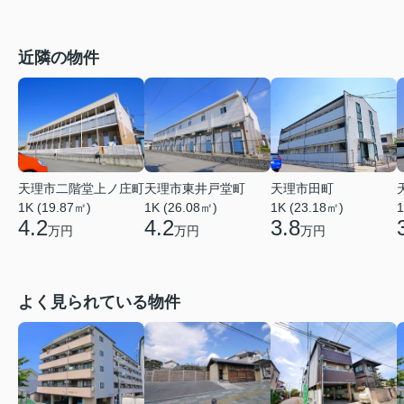
近隣の物件
天理市二階堂上ノ庄町
天理市東井戸堂町
天理市田町
1K (19.87㎡)
1K (26.08㎡)
1K (23.18㎡)
1
4.2
4.2
3.8
万円
万円
万円
よく見られている物件