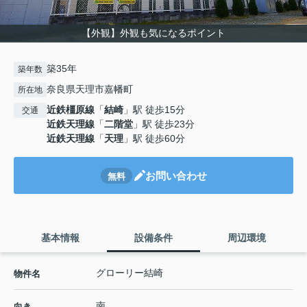
【外観】外観も気になるポイント
築35年
築年数
奈良県天理市嘉幡町
所在地
近鉄橿原線
「
結崎
」駅 徒歩15分
交通
近鉄天理線
「
二階堂
」駅 徒歩23分
近鉄天理線
「
天理
」駅 徒歩60分
お問い合わせ
無料
基本情報
設備条件
周辺環境
グローリー結崎
物件名
南
向き