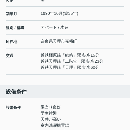
1990年10月(築35年)
築年月
アパート / 木造
種別 / 構造
奈良県
天理市
嘉幡町
所在地
近鉄橿原線
「
結崎
」駅 徒歩15分
交通
近鉄天理線
「
二階堂
」駅 徒歩23分
近鉄天理線
「
天理
」駅 徒歩60分
設備条件
陽当り良好
設備条件
学生歓迎
天井が高い
室内洗濯機置場