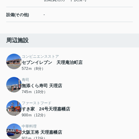
-
設備(その他)
周辺施設
コンビニエンスストア
セブンイレブン 天理庵治町店
572ｍ（8分）
寿司
無添くら寿司 天理店
745ｍ（10分）
ファーストフード
すき家 24号天理嘉幡店
900ｍ（12分）
中華料理
大阪王将 天理嘉幡店
911ｍ（12分）