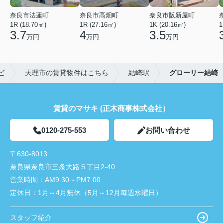
奈良市法蓮町
奈良市高畑町
奈良市阪新屋町
1R (18.70㎡)
1R (27.16㎡)
1K (20.16㎡)
1
3.7
4
3.5
万円
万円
万円
ビ
天理市の賃貸物件はこちら
結崎駅
グローリー結崎
賃貸のマサキ (正木商事株式会社）
0120-275-553
お問い合わせ
〒630-8013
奈良県奈良市三条大路５丁目2-40
営業時間：
AM9:30～PM7:00
定休日：
1月～4月無休（5月～12月毎週水曜日）
スタッフ紹介