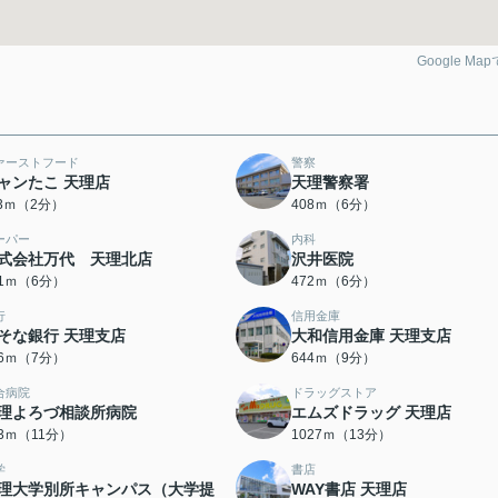
Google Ma
ァーストフード
警察
ャンたこ 天理店
天理警察署
13ｍ（2分）
408ｍ（6分）
ーパー
内科
式会社万代 天理北店
沢井医院
21ｍ（6分）
472ｍ（6分）
行
信用金庫
そな銀行 天理支店
大和信用金庫 天理支店
36ｍ（7分）
644ｍ（9分）
合病院
ドラッグストア
理よろづ相談所病院
エムズドラッグ 天理店
03ｍ（11分）
1027ｍ（13分）
学
書店
理大学別所キャンパス（大学提
WAY書店 天理店