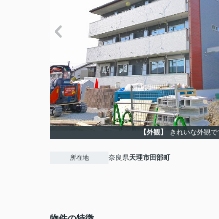
【外観】
きれいな外観で
奈良県
天理市
田部町
所在地
物件の特徴