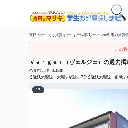
奈良の学生向け賃貸は学生お部屋探しナビ
天理市の賃貸
この物
Ｖｅｒｇｅｒ（ヴェルジェ）の過去掲
奈良県
天理市
田部町
近鉄天理線「天理」駅徒歩7分
近鉄天理線「前栽」
1
/
3