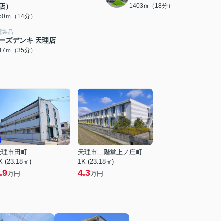
店）
1403ｍ（18分）
050ｍ（14分）
電製品
ーズデンキ 天理店
747ｍ（35分）
天理市田町
天理市二階堂上ノ庄町
K (23.18㎡)
1K (23.18㎡)
.9
4.3
万円
万円