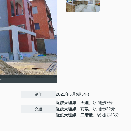
す
2021年5月(築5年)
築年
近鉄天理線
「
天理
」駅 徒歩7分
近鉄天理線
「
前栽
」駅 徒歩22分
交通
近鉄天理線
「
二階堂
」駅 徒歩46分