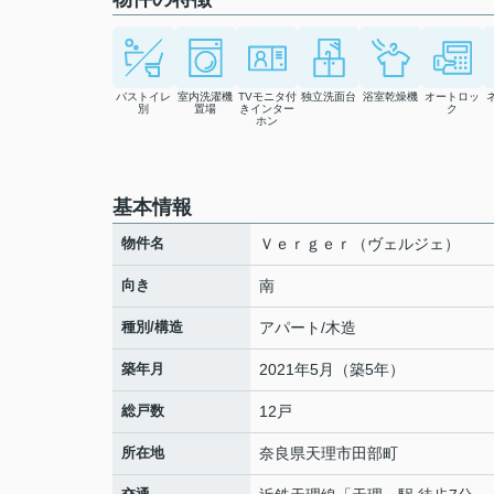
バストイレ
室内洗濯機
TVモニタ付
独立洗面台
浴室乾燥機
オートロッ
別
置場
きインター
ク
ホン
基本情報
物件名
Ｖｅｒｇｅｒ（ヴェルジェ）
向き
南
種別/構造
アパート/木造
築年月
2021年5月（築5年）
総戸数
12戸
所在地
奈良県
天理市
田部町