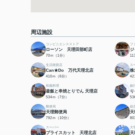
周辺施設
コンビニエンスストア
フ
ローソン 天理田部町店
ジ
70ｍ（1分）
1
生活雑貨店
ス
Can★Do 万代天理北店
株
410ｍ（6分）
4
和風料理
銀
釜飯と串焼とりでん 天理店
り
534ｍ（7分）
5
郵便局
総
天理郵便局
天
792ｍ（10分）
8
スーパー
大
プライスカット 天理北店
天