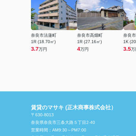
奈良市法蓮町
奈良市高畑町
奈良市
1R (18.70㎡)
1R (27.16㎡)
1K (2
3.7
4
3.5
万円
万円
万
賃貸のマサキ (正木商事株式会社）
〒630-8013
奈良県奈良市三条大路５丁目2-40
営業時間：
AM9:30～PM7:00