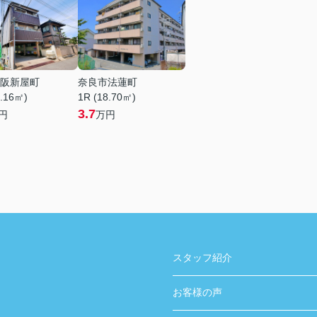
阪新屋町
奈良市法蓮町
0.16㎡)
1R (18.70㎡)
3.7
円
万円
スタッフ紹介
お客様の声