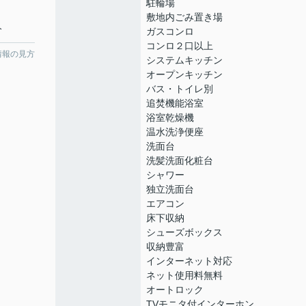
駐輪場
敷地内ごみ置き場
分
ガスコンロ
コンロ２口以上
情報の見方
システムキッチン
オープンキッチン
バス・トイレ別
追焚機能浴室
浴室乾燥機
温水洗浄便座
洗面台
洗髪洗面化粧台
シャワー
独立洗面台
エアコン
床下収納
シューズボックス
収納豊富
インターネット対応
ネット使用料無料
オートロック
TVモニタ付インターホン