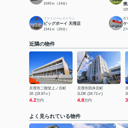
1045ｍ（14分）
携
1
ファミリーレストラン
家
ビッグボーイ 天理店
ケ
1541ｍ（20分）
2
近隣の物件
天理市二階堂上ノ庄町
天理市田井庄町
1K (19.87㎡)
1LDK (34.71㎡)
1
4.2
4.8
3
万円
万円
よく見られている物件