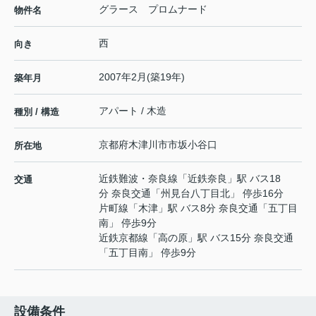
グラース プロムナード
物件名
西
向き
2007年2月(築19年)
築年月
アパート / 木造
種別 / 構造
京都府
木津川市
市坂
小谷口
所在地
近鉄難波・奈良線
「
近鉄奈良
」駅 バス18
交通
分 奈良交通「州見台八丁目北」 停歩16分
片町線
「
木津
」駅 バス8分 奈良交通「五丁目
南」 停歩9分
近鉄京都線
「
高の原
」駅 バス15分 奈良交通
「五丁目南」 停歩9分
設備条件