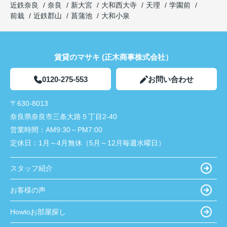
近鉄奈良
奈良
新大宮
大和西大寺
天理
学園前
前栽
近鉄郡山
菖蒲池
大和小泉
賃貸のマサキ (正木商事株式会社）
0120-275-553
お問い合わせ
〒630-8013
奈良県奈良市三条大路５丁目2-40
営業時間：
AM9:30～PM7:00
定休日：
1月～4月無休（5月～12月毎週水曜日）
スタッフ紹介
お客様の声
Howtoお部屋探し