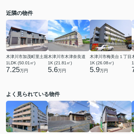
近隣の物件
木津川市加茂町里土堀
木津川市木津奈良道
木津川市梅美台１丁目
1LDK (50.01㎡)
1K (21.81㎡)
1K (26.08㎡)
1
7.25
5.6
5.9
万円
万円
万円
よく見られている物件