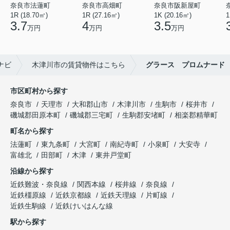
奈良市法蓮町
奈良市高畑町
奈良市阪新屋町
1R (18.70㎡)
1R (27.16㎡)
1K (20.16㎡)
1
3.7
4
3.5
万円
万円
万円
ナビ
木津川市の賃貸物件はこちら
グラース プロムナード
市区町村から探す
奈良市
天理市
大和郡山市
木津川市
生駒市
桜井市
磯城郡田原本町
磯城郡三宅町
生駒郡安堵町
相楽郡精華町
町名から探す
法蓮町
東九条町
大宮町
南紀寺町
小泉町
大安寺
富雄北
田部町
木津
東井戸堂町
沿線から探す
近鉄難波・奈良線
関西本線
桜井線
奈良線
近鉄橿原線
近鉄京都線
近鉄天理線
片町線
近鉄生駒線
近鉄けいはんな線
駅から探す