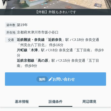
【外観】外観もきれいです
築19年
築年数
京都府木津川市市坂小谷口
所在地
近鉄難波・奈良線
「
近鉄奈良
」駅 バス18分 奈良交通
交通
「州見台八丁目北」 停歩16分
片町線
「
木津
」駅 バス8分 奈良交通「五丁目南」 停歩9
分
近鉄京都線
「
高の原
」駅 バス15分 奈良交通「五丁目
南」 停歩9分
お問い合わせ
無料
基本情報
設備条件
周辺環境